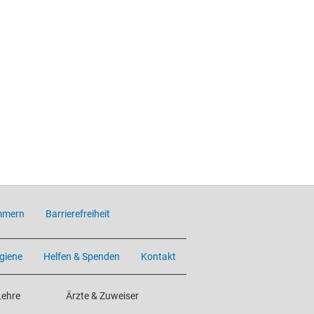
mmern
Barrierefreiheit
giene
Helfen & Spenden
Kontakt
Lehre
Ärzte & Zuweiser