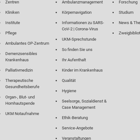
Zentren
Ambulanzmanagement
Forschung
Kliniken
Körpernavigation
Studium
Institute
Informationen zu SARS-
News & Th
CoV-2 | Corona-Virus
Pflege
Zweigbiblio
UKM-Sprechstunde
Ambulantes OP-Zentrum
So finden Sie uns
Demenzsensibles
Krankenhaus
Ihr Aufenthalt
Palliativmedizin
Kinder im Krankenhaus
Therapeutische
Qualität
Gesundheitsberufe
Hygiene
Organ-, Blut- und
Seelsorge, Sozialdienst &
Hornhautspende
Case Management
UKM Notaufnahme
Ethik-Beratung
Service-Angebote
Veranstaltungen