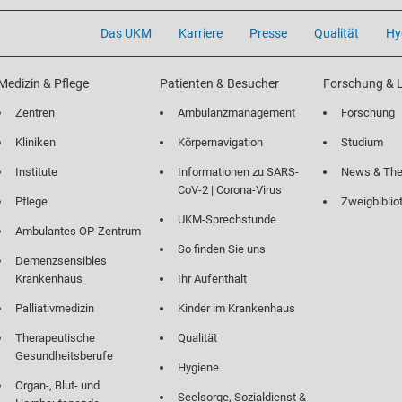
Das UKM
Karriere
Presse
Qualität
Hy
Medizin & Pflege
Patienten & Besucher
Forschung & 
Zentren
Ambulanzmanagement
Forschung
Kliniken
Körpernavigation
Studium
Institute
Informationen zu SARS-
News & Th
CoV-2 | Corona-Virus
Pflege
Zweigbiblio
UKM-Sprechstunde
Ambulantes OP-Zentrum
So finden Sie uns
Demenzsensibles
Krankenhaus
Ihr Aufenthalt
Palliativmedizin
Kinder im Krankenhaus
Therapeutische
Qualität
Gesundheitsberufe
Hygiene
Organ-, Blut- und
Seelsorge, Sozialdienst &