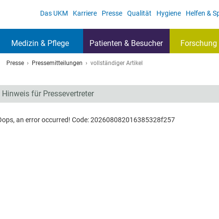
Das UKM
Karriere
Presse
Qualität
Hygiene
Helfen & 
Medizin & Pflege
Patienten & Besucher
Forschung 
Presse
Pressemitteilungen
vollständiger Artikel
Hinweis für Pressevertreter
Oops, an error occurred! Code: 202608082016385328f257