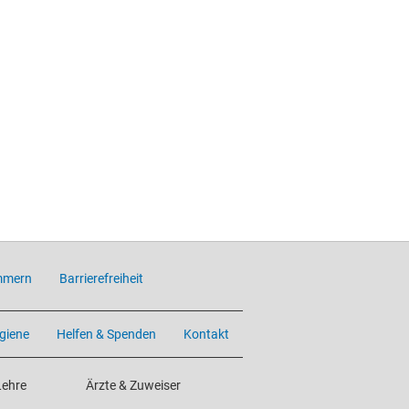
mmern
Barrierefreiheit
giene
Helfen & Spenden
Kontakt
Lehre
Ärzte & Zuweiser