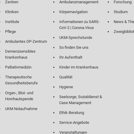
Zentren
Ambulanzmanagement
Forschung
Kliniken
Körpernavigation
Studium
Institute
Informationen zu SARS-
News & Th
CoV-2 | Corona-Virus
Pflege
Zweigbiblio
UKM-Sprechstunde
Ambulantes OP-Zentrum
So finden Sie uns
Demenzsensibles
Krankenhaus
Ihr Aufenthalt
Palliativmedizin
Kinder im Krankenhaus
Therapeutische
Qualität
Gesundheitsberufe
Hygiene
Organ-, Blut- und
Seelsorge, Sozialdienst &
Hornhautspende
Case Management
UKM Notaufnahme
Ethik-Beratung
Service-Angebote
Veranstaltungen