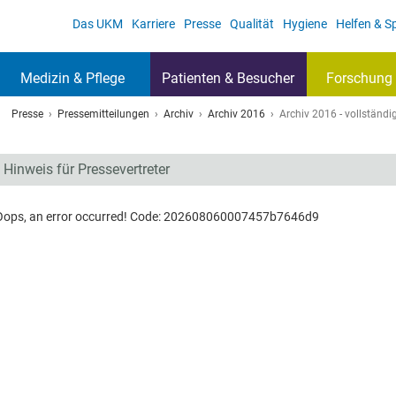
Das UKM
Karriere
Presse
Qualität
Hygiene
Helfen & 
Medizin & Pflege
Patienten & Besucher
Forschung 
Presse
Pressemitteilungen
Archiv
Archiv 2016
Archiv 2016 - vollständig
Hinweis für Pressevertreter
Oops, an error occurred! Code: 202608060007457b7646d9