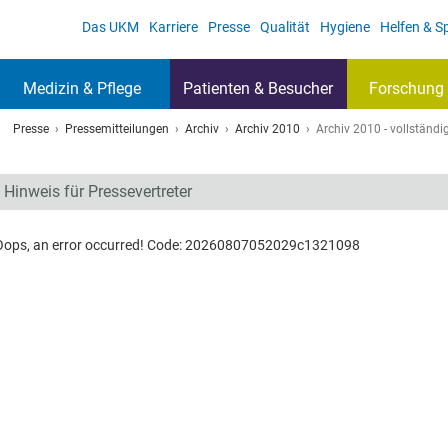
Das UKM
Karriere
Presse
Qualität
Hygiene
Helfen & 
Medizin & Pflege
Patienten & Besucher
Forschung 
Presse
Pressemitteilungen
Archiv
Archiv 2010
Archiv 2010 - vollständig
Hinweis für Pressevertreter
Oops, an error occurred! Code: 20260807052029c1321098