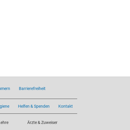
mmern
Barrierefreiheit
giene
Helfen & Spenden
Kontakt
Lehre
Ärzte & Zuweiser