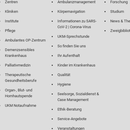
Zentren
Ambulanzmanagement
Forschung
Kliniken
Körpernavigation
Studium
Institute
Informationen zu SARS-
News & Th
CoV-2 | Corona-Virus
Pflege
Zweigbiblio
UKM-Sprechstunde
Ambulantes OP-Zentrum
So finden Sie uns
Demenzsensibles
Krankenhaus
Ihr Aufenthalt
Palliativmedizin
Kinder im Krankenhaus
Therapeutische
Qualität
Gesundheitsberufe
Hygiene
Organ-, Blut- und
Seelsorge, Sozialdienst &
Hornhautspende
Case Management
UKM Notaufnahme
Ethik-Beratung
Service-Angebote
Veranstaltungen