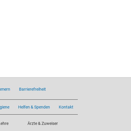
mmern
Barrierefreiheit
giene
Helfen & Spenden
Kontakt
Lehre
Ärzte & Zuweiser