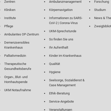
Zentren
Ambulanzmanagement
Forschung
Kliniken
Körpernavigation
Studium
Institute
Informationen zu SARS-
News & Th
CoV-2 | Corona-Virus
Pflege
Zweigbiblio
UKM-Sprechstunde
Ambulantes OP-Zentrum
So finden Sie uns
Demenzsensibles
Krankenhaus
Ihr Aufenthalt
Palliativmedizin
Kinder im Krankenhaus
Therapeutische
Qualität
Gesundheitsberufe
Hygiene
Organ-, Blut- und
Seelsorge, Sozialdienst &
Hornhautspende
Case Management
UKM Notaufnahme
Ethik-Beratung
Service-Angebote
Veranstaltungen