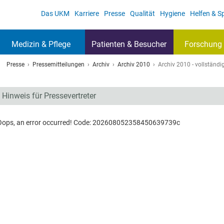
Das UKM
Karriere
Presse
Qualität
Hygiene
Helfen & 
Medizin & Pflege
Patienten & Besucher
Forschung 
Presse
Pressemitteilungen
Archiv
Archiv 2010
Archiv 2010 - vollständig
Hinweis für Pressevertreter
Oops, an error occurred! Code: 202608052358450639739c