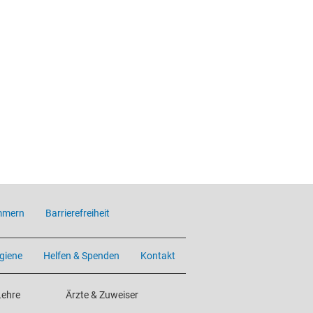
mmern
Barrierefreiheit
giene
Helfen & Spenden
Kontakt
Lehre
Ärzte & Zuweiser