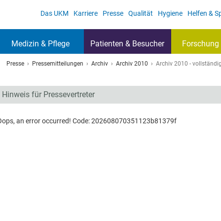
Das UKM
Karriere
Presse
Qualität
Hygiene
Helfen & 
Medizin & Pflege
Patienten & Besucher
Forschung 
Presse
Pressemitteilungen
Archiv
Archiv 2010
Archiv 2010 - vollständig
Hinweis für Pressevertreter
Oops, an error occurred! Code: 202608070351123b81379f