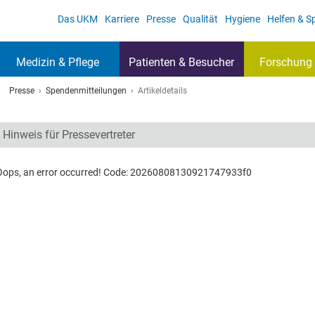
Das UKM
Karriere
Presse
Qualität
Hygiene
Helfen & 
Medizin & Pflege
Patienten & Besucher
Forschung 
Presse
Spendenmitteilungen
Artikeldetails
Hinweis für Pressevertreter
Oops, an error occurred! Code: 20260808130921747933f0