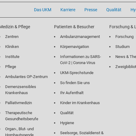
Das UKM
Karriere
Presse
Qualität
Hy
Medizin & Pflege
Patienten & Besucher
Forschung & 
Zentren
Ambulanzmanagement
Forschung
Kliniken
Körpernavigation
Studium
Institute
Informationen zu SARS-
News & Th
CoV-2 | Corona-Virus
Pflege
Zweigbiblio
UKM-Sprechstunde
Ambulantes OP-Zentrum
So finden Sie uns
Demenzsensibles
Krankenhaus
Ihr Aufenthalt
Palliativmedizin
Kinder im Krankenhaus
Therapeutische
Qualität
Gesundheitsberufe
Hygiene
Organ-, Blut- und
Seelsorge, Sozialdienst &
Hornhautspende