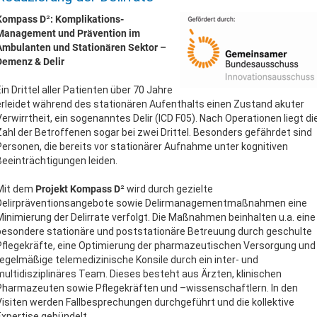
Kompass D
²
: Komplikations-
Management und Prävention im
Ambulanten und Stationären Sektor –
Demenz & Delir
Ein Drittel aller Patienten über 70 Jahre
erleidet während des stationären Aufenthalts einen Zustand akuter
Verwirrtheit, ein sogenanntes Delir (ICD F05). Nach Operationen liegt di
Zahl der Betroffenen sogar bei zwei Drittel. Besonders gefährdet sind
Personen, die bereits vor stationärer Aufnahme unter kognitiven
Beeinträchtigungen leiden.
Mit dem
Projekt Kompass D
² wird durch gezielte
Delirpräventionsangebote sowie Delirmanagementmaßnahmen eine
Minimierung der Delirrate verfolgt. Die Maßnahmen beinhalten u.a. eine
besondere stationäre und poststationäre Betreuung durch geschulte
Pflegekräfte, eine Optimierung der pharmazeutischen Versorgung und
regelmäßige telemedizinische Konsile durch ein inter- und
multidisziplinäres Team. Dieses besteht aus Ärzten, klinischen
Pharmazeuten sowie Pflegekräften und –wissenschaftlern. In den
Visiten werden Fallbesprechungen durchgeführt und die kollektive
Expertise gebündelt.