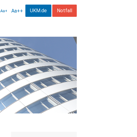
UKM.de
Notfall
Aa++
Aa+