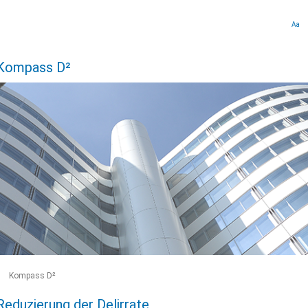
Aa
Kompass D²
Kompass D²
Reduzierung der Delirrate