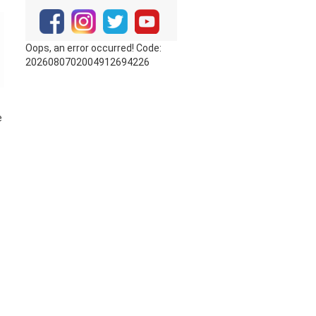
Oops, an error occurred! Code:
2026080702004912694226
e