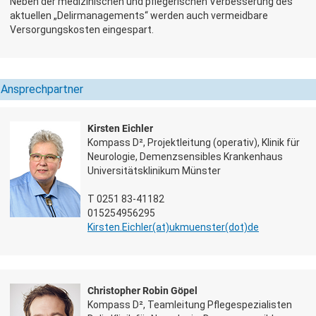
Neben der medizinischen und pflegerischen Verbesserung des
aktuellen „Delirmanagements“ werden auch
vermeidbare
Versorgungskosten eingespart.
Ansprechpartner
Kirsten Eichler
Kompass D², Projektleitung (operativ), Klinik für
Neurologie, Demenzsensibles Krankenhaus
Universitätsklinikum Münster
T 0251 83-41182
015254956295
Kirsten.Eichler(at)­ukmuenster(dot)­de
Christopher Robin Göpel
Kompass D², Teamleitung Pflegespezialisten