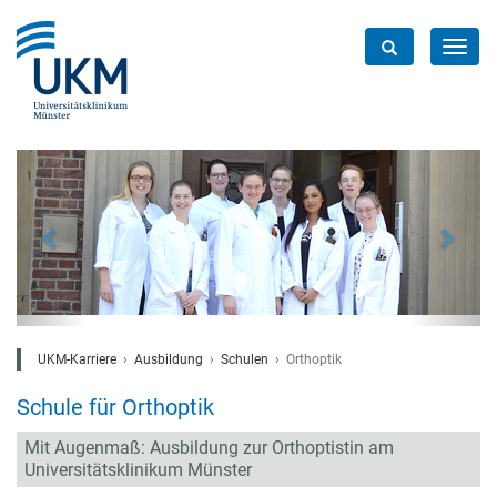
Toggl
navig
zurück
w
UKM-Karriere
Ausbildung
Schulen
Orthoptik
Schule für Orthoptik
Mit Augenmaß: Ausbildung zur Orthoptistin am
Universitätsklinikum Münster