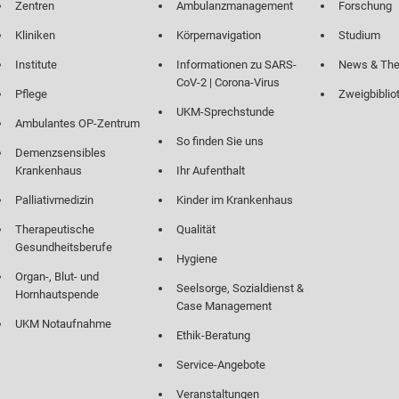
Zentren
Ambulanzmanagement
Forschung
Kliniken
Körpernavigation
Studium
Institute
Informationen zu SARS-
News & Th
CoV-2 | Corona-Virus
Pflege
Zweigbiblio
UKM-Sprechstunde
Ambulantes OP-Zentrum
So finden Sie uns
Demenzsensibles
Krankenhaus
Ihr Aufenthalt
Palliativmedizin
Kinder im Krankenhaus
Therapeutische
Qualität
Gesundheitsberufe
Hygiene
Organ-, Blut- und
Seelsorge, Sozialdienst &
Hornhautspende
Case Management
UKM Notaufnahme
Ethik-Beratung
Service-Angebote
Veranstaltungen