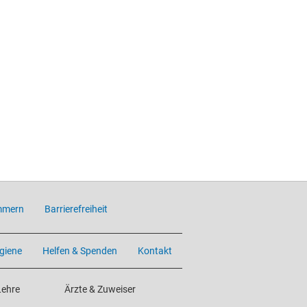
mmern
Barrierefreiheit
giene
Helfen & Spenden
Kontakt
Lehre
Ärzte & Zuweiser