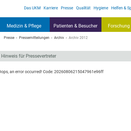
Das UKM
Karriere
Presse
Qualität
Hygiene
Helfen & 
Medizin & Pflege
Patienten & Besucher
Forschung 
Presse
Pressemitteilungen
Archiv
Archiv 2012
Hinweis für Pressevertreter
Oops, an error occurred! Code: 20260806215047961e96ff