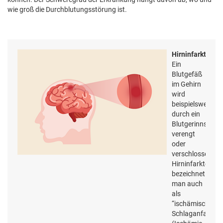
wie groß die Durchblutungsstörung ist.
Hirninfarkt:
Ein
Blutgefäß
im Gehirn
wird
beispielsweise
durch ein
Blutgerinnsel
verengt
oder
verschlossen.
Hirninfarkte
bezeichnet
man auch
als
“ischämischen“
Schlaganfall