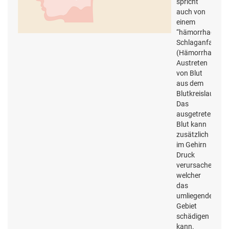
spricht
auch von
einem
“hämorrhagisch
Schlaganfall
(Hämorrhagie=
Austreten
von Blut
aus dem
Blutkreislauf).
Das
ausgetretene
Blut kann
zusätzlich
im Gehirn
Druck
verursachen,
welcher
das
umliegende
Gebiet
schädigen
kann.