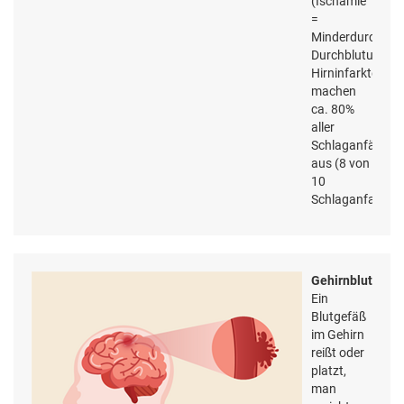
(Ischämie
=
Minderdurchblut
Durchblutungsst
Hirninfarkte
machen
ca. 80%
aller
Schlaganfälle
aus (8 von
10
Schlaganfallpati
Gehirnblutung:
Ein
Blutgefäß
im Gehirn
reißt oder
platzt,
man