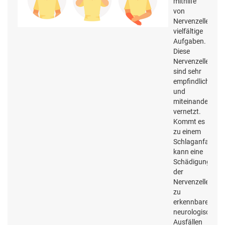
mithilfe
von
Nervenzellen
vielfältige
Aufgaben.
Diese
Nervenzellen
sind sehr
empfindlich
und
miteinander
vernetzt.
Kommt es
zu einem
Schlaganfall,
kann eine
Schädigung
der
Nervenzellen
zu
erkennbaren
neurologischen
Ausfällen